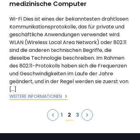
medizinische Computer
Wi-Fi Dies ist eines der bekanntesten drahtlosen
Kommunikationsprotokolle, das für private und
geschäftliche Anwendungen verwendet wird.
WLAN (Wireless Local Area Network) oder 802.11
sind die anderen technischen Begriffe, die
dieselbe Technologie beschreiben. Im Rahmen
des 802.11-Protokolls haben sich die Frequenzen
und Geschwindigkeiten im Laufe der Jahre
geändert, und in der Regel werden sie zuerst von
[…]
WEITERE INFORMATIONEN
Seitennummerierung
2
1
3
der
Beiträge