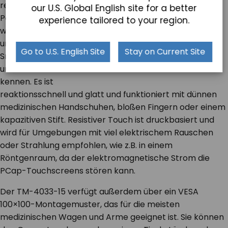
resistiv sein.
our U.S. Global English site for a better
Pcap ist das,
experience tailored to your region.
was wir von
unseren
Go to U.S. English Site
Stay on Current Site
Smartphones
und Tablets
kennen. Es ist
reaktionsschnell und glatt und funktioniert mit dünnen
medizinischen Handschuhen, bloßen Fingern oder einem
kapazitiven Stift. Resistiver Touch ist druckbasiert und
wird für Umgebungen mit viel elektrischem Rauschen
oder Strahlung empfohlen, wie z.B. in einem
Röntgenraum, da der elektromagnetische Strom die
PCap-Touchscreens stören kann.
Der TM-4033-15 verfügt außerdem über ein VESA
100×100-Montagemuster, das für die meisten
medizinischen Wagen und Arme geeignet ist. Sie können