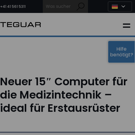
Zum
Inhalt
+41 41 561 5311
springen
INDUSTRIE
EDGE-KI
Hilfe
benötigt?
MEDIZIN
Neuer 15″ Computer für
OEM LÖSUNGEN
die Medizintechnik –
ideal für Erstausrüster
PARTNER
DIENSTLEISTUNGEN & SUPPORT