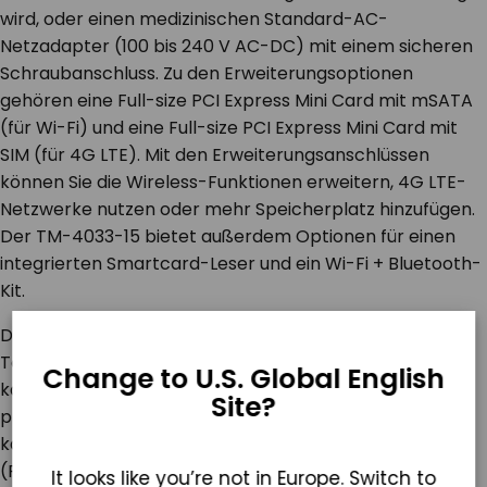
wird, oder einen medizinischen Standard-AC-
Netzadapter (100 bis 240 V AC-DC) mit einem sicheren
Schraubanschluss. Zu den Erweiterungsoptionen
gehören eine Full-size PCI Express Mini Card mit mSATA
(für Wi-Fi) und eine Full-size PCI Express Mini Card mit
SIM (für 4G LTE). Mit den Erweiterungsanschlüssen
können Sie die Wireless-Funktionen erweitern, 4G LTE-
Netzwerke nutzen oder mehr Speicherplatz hinzufügen.
Der TM-4033-15 bietet außerdem Optionen für einen
integrierten Smartcard-Leser und ein Wi-Fi + Bluetooth-
Kit.
Der
Touchscreen
Change to U.S. Global English
kann entweder
Site?
projiziert
kapazitiv
(Pcap) oder
It looks like you’re not in Europe. Switch to