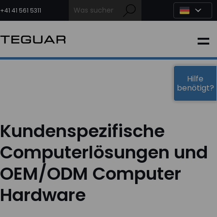
Zum
Inhalt
+41 41 561 5311
springen
INDUSTRIE
EDGE-KI
Hilfe
benötigt?
MEDIZIN
Kundenspezifische
OEM LÖSUNGEN
Computerlösungen und
OEM/ODM Computer
PARTNER
Hardware
DIENSTLEISTUNGEN & SUPPORT