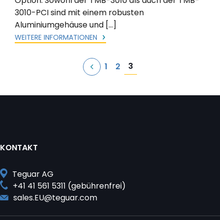
Option. Sowohl der TMB-3010 als auch der TMB-
3010-PCI sind mit einem robusten
Aluminiumgehäuse und […]
WEITERE INFORMATIONEN
Seitennummerierung
3
1
2
der
Beiträge
KONTAKT
Teguar AG
+41 41 561 5311 (gebührenfrei)
sales.EU@teguar.com