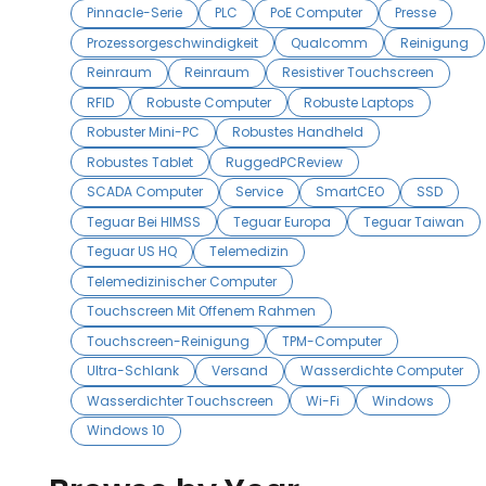
Pinnacle-Serie
PLC
PoE Computer
Presse
Prozessorgeschwindigkeit
Qualcomm
Reinigung
Reinraum
Reinraum
Resistiver Touchscreen
RFID
Robuste Computer
Robuste Laptops
Robuster Mini-PC
Robustes Handheld
Robustes Tablet
RuggedPCReview
SCADA Computer
Service
SmartCEO
SSD
Teguar Bei HIMSS
Teguar Europa
Teguar Taiwan
Teguar US HQ
Telemedizin
Telemedizinischer Computer
Touchscreen Mit Offenem Rahmen
Touchscreen-Reinigung
TPM-Computer
Ultra-Schlank
Versand
Wasserdichte Computer
Wasserdichter Touchscreen
Wi-Fi
Windows
Windows 10