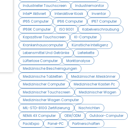
Industrieller Touchscreen
Industriemonitor
Intel® Aktiviert
Interaktiver Kiosk
Inventar
IP65 Computer
IP66 Computer
IP67 Computer
IP69K Computer
ISO 9001
Kabelverschraubung
Kapazitiver Touchscreen
KI-Computer
Krankenhauscomputer
Künstliche Intelligenz
Lebensmittel Und Getränke
Lieferkette
Lüfterlose Computer
Marktanalyse
Medizinische Bescheinigungen
Medizinische Tabletten
Medizinischer Alleskönner
Medizinischer Computer
Medizinischer Kasten Pc
Medizinischer Touchscreen
Medizinischer Wagen
Medizinischer Wagen Computer
MIL-STD-810G Zertifizierung
Nachrichten
NEMA 4X Computer
OEM/ODM
Outdoor-Computer
PackExpo
Panel-PC
Partnerschaften