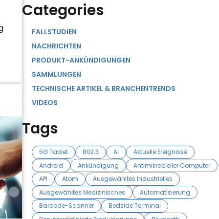
Categories
g
FALLSTUDIEN
NACHRICHTEN
PRODUKT-ANKÜNDIGUNGEN
SAMMLUNGEN
TECHNISCHE ARTIKEL & BRANCHENTRENDS
VIDEOS
Tags
5G Tablet
802.3
AI
Aktuelle Ereignisse
Android
Ankündigung
Antimikrobieller Computer
API
Atom
Ausgewähltes Industrielles
Ausgewähltes Medizinisches
Automatisierung
Barcode-Scanner
Bedside Terminal