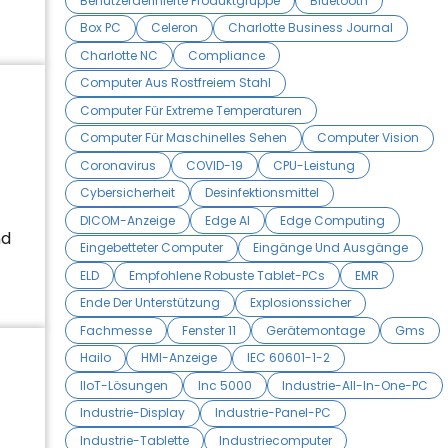
Benutzerdefinierte Produktgruppe
Bluetooth
Box PC
Celeron
Charlotte Business Journal
Charlotte NC
Compliance
Computer Aus Rostfreiem Stahl
Computer Für Extreme Temperaturen
Computer Für Maschinelles Sehen
Computer Vision
Coronavirus
COVID-19
CPU-Leistung
Cybersicherheit
Desinfektionsmittel
DICOM-Anzeige
Edge AI
Edge Computing
nd
Eingebetteter Computer
Eingänge Und Ausgänge
ELD
Empfohlene Robuste Tablet-PCs
EMR
Ende Der Unterstützung
Explosionssicher
Fachmesse
Fenster 11
Gerätemontage
Gms
Hailo
HMI-Anzeige
IEC 60601-1-2
IIoT-Lösungen
Inc 5000
Industrie-All-In-One-PC
Industrie-Display
Industrie-Panel-PC
Industrie-Tablette
Industriecomputer