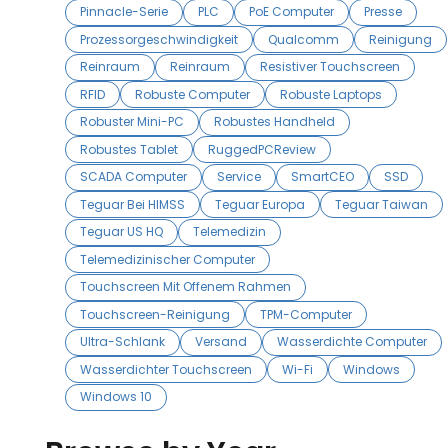
Pinnacle-Serie
PLC
PoE Computer
Presse
Prozessorgeschwindigkeit
Qualcomm
Reinigung
Reinraum
Reinraum
Resistiver Touchscreen
RFID
Robuste Computer
Robuste Laptops
Robuster Mini-PC
Robustes Handheld
Robustes Tablet
RuggedPCReview
SCADA Computer
Service
SmartCEO
SSD
Teguar Bei HIMSS
Teguar Europa
Teguar Taiwan
Teguar US HQ
Telemedizin
Telemedizinischer Computer
Touchscreen Mit Offenem Rahmen
Touchscreen-Reinigung
TPM-Computer
Ultra-Schlank
Versand
Wasserdichte Computer
Wasserdichter Touchscreen
Wi-Fi
Windows
Windows 10