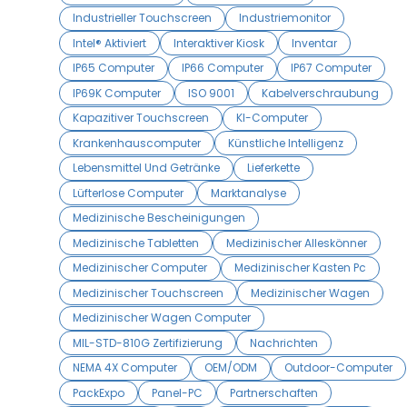
Industrieller Touchscreen
Industriemonitor
Intel® Aktiviert
Interaktiver Kiosk
Inventar
IP65 Computer
IP66 Computer
IP67 Computer
IP69K Computer
ISO 9001
Kabelverschraubung
Kapazitiver Touchscreen
KI-Computer
Krankenhauscomputer
Künstliche Intelligenz
Lebensmittel Und Getränke
Lieferkette
Lüfterlose Computer
Marktanalyse
Medizinische Bescheinigungen
Medizinische Tabletten
Medizinischer Alleskönner
Medizinischer Computer
Medizinischer Kasten Pc
Medizinischer Touchscreen
Medizinischer Wagen
Medizinischer Wagen Computer
MIL-STD-810G Zertifizierung
Nachrichten
NEMA 4X Computer
OEM/ODM
Outdoor-Computer
PackExpo
Panel-PC
Partnerschaften