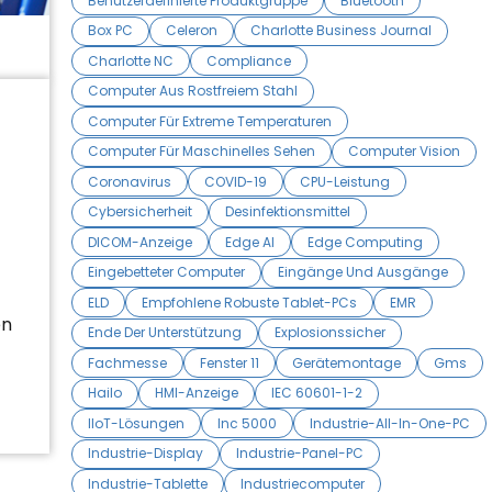
Benutzerdefinierte Produktgruppe
Bluetooth
Box PC
Celeron
Charlotte Business Journal
Charlotte NC
Compliance
Computer Aus Rostfreiem Stahl
Computer Für Extreme Temperaturen
Computer Für Maschinelles Sehen
Computer Vision
Coronavirus
COVID-19
CPU-Leistung
Cybersicherheit
Desinfektionsmittel
DICOM-Anzeige
Edge AI
Edge Computing
Eingebetteter Computer
Eingänge Und Ausgänge
ELD
Empfohlene Robuste Tablet-PCs
EMR
en
Ende Der Unterstützung
Explosionssicher
Fachmesse
Fenster 11
Gerätemontage
Gms
Hailo
HMI-Anzeige
IEC 60601-1-2
IIoT-Lösungen
Inc 5000
Industrie-All-In-One-PC
Industrie-Display
Industrie-Panel-PC
Industrie-Tablette
Industriecomputer