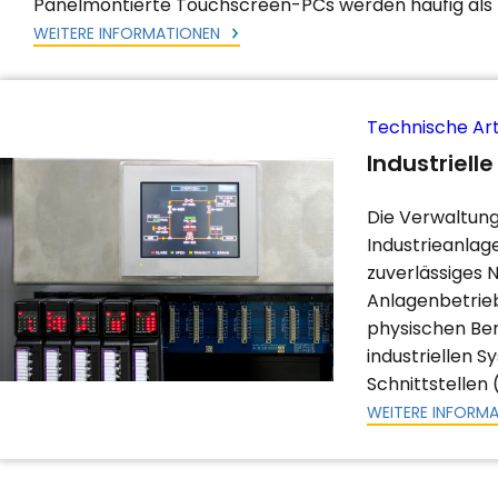
Panelmontierte Touchscreen-PCs werden häufig als 
WEITERE INFORMATIONEN
Technische Art
Industriell
Die Verwaltung
Industrieanlag
zuverlässiges 
Anlagenbetrieb
physischen Ber
industriellen 
Schnittstellen 
WEITERE INFORM