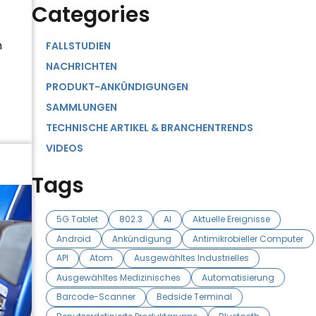
Categories
n
FALLSTUDIEN
NACHRICHTEN
PRODUKT-ANKÜNDIGUNGEN
SAMMLUNGEN
TECHNISCHE ARTIKEL & BRANCHENTRENDS
VIDEOS
Tags
5G Tablet
802.3
AI
Aktuelle Ereignisse
Android
Ankündigung
Antimikrobieller Computer
API
Atom
Ausgewähltes Industrielles
Ausgewähltes Medizinisches
Automatisierung
Barcode-Scanner
Bedside Terminal