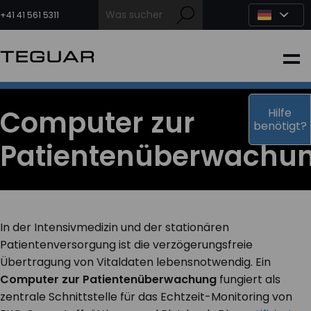
Zum
Inhalt
+41 41 561 5311
springen
INDUSTRIE
EDGE-KI
Computer zur
Hilfe
benötigt?
Patientenüberwachu
MEDIZIN
OEM LÖSUNGEN
In der Intensivmedizin und der stationären
PARTNER
Patientenversorgung ist die verzögerungsfreie
Übertragung von Vitaldaten lebensnotwendig. Ein
Computer zur Patientenüberwachung
fungiert als
DIENSTLEISTUNGEN & SUPPORT
zentrale Schnittstelle für das Echtzeit-Monitoring von