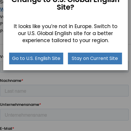
Schwesternstützpunkt oder als
mobiler
Site?
Wagencomputer
für die flexible Überwachung in
verschiedenen Zimmern – Teguar liefert die Hardware-
Plattform für eine sicher vernetzte
It looks like you’re not in Europe. Switch to
Patientenüberwachung.
our U.S. Global English site for a better
experience tailored to your region.
Go to U.S. English Site
Stay on Current Site