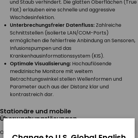
und Staub verhindert. Die glatten Oberflächen (True
Flat) erlauben eine schnelle und aggressive
Wischdesinfektion.
Unterbrechungsfreier Datenfluss:
Zahlreiche
Schnittstellen (isolierte LAN/COM-Ports)
ermöglichen die fehlerfreie Anbindung an Sensoren,
Infusionspumpen und das
Krankenhausinformationssystem (KIS).
Optimale Visualisierung:
Hochauflösende
medizinische Monitore mit weitem
Betrachtungswinkel stellen Wellenformen und
Parameter auch aus der Distanz klar und
kontrastreich dar.
Stationäre und mobile
Überwachungslösungen
Ob als fest installierte Zentrale am
Change to U.S. Global English