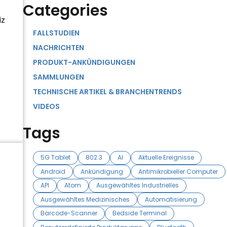
Categories
iz
FALLSTUDIEN
NACHRICHTEN
PRODUKT-ANKÜNDIGUNGEN
SAMMLUNGEN
TECHNISCHE ARTIKEL & BRANCHENTRENDS
VIDEOS
Tags
5G Tablet
802.3
AI
Aktuelle Ereignisse
Android
Ankündigung
Antimikrobieller Computer
API
Atom
Ausgewähltes Industrielles
Ausgewähltes Medizinisches
Automatisierung
Barcode-Scanner
Bedside Terminal