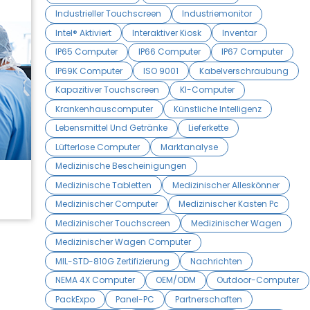
Industrieller Touchscreen
Industriemonitor
Intel® Aktiviert
Interaktiver Kiosk
Inventar
IP65 Computer
IP66 Computer
IP67 Computer
IP69K Computer
ISO 9001
Kabelverschraubung
Kapazitiver Touchscreen
KI-Computer
Krankenhauscomputer
Künstliche Intelligenz
Lebensmittel Und Getränke
Lieferkette
Lüfterlose Computer
Marktanalyse
Medizinische Bescheinigungen
Medizinische Tabletten
Medizinischer Alleskönner
Medizinischer Computer
Medizinischer Kasten Pc
Medizinischer Touchscreen
Medizinischer Wagen
Medizinischer Wagen Computer
MIL-STD-810G Zertifizierung
Nachrichten
NEMA 4X Computer
OEM/ODM
Outdoor-Computer
PackExpo
Panel-PC
Partnerschaften