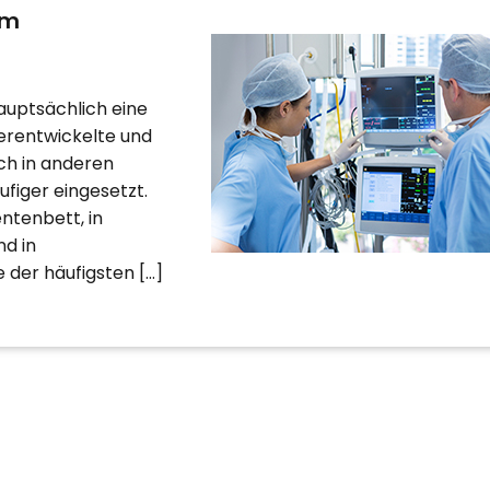
im
uptsächlich eine
terentwickelte und
ch in anderen
figer eingesetzt.
ntenbett, in
nd in
e der häufigsten […]