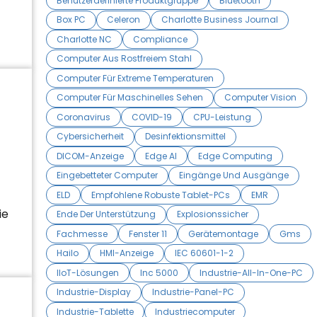
Benutzerdefinierte Produktgruppe
Bluetooth
Box PC
Celeron
Charlotte Business Journal
Charlotte NC
Compliance
Computer Aus Rostfreiem Stahl
Computer Für Extreme Temperaturen
Computer Für Maschinelles Sehen
Computer Vision
Coronavirus
COVID-19
CPU-Leistung
Cybersicherheit
Desinfektionsmittel
DICOM-Anzeige
Edge AI
Edge Computing
Eingebetteter Computer
Eingänge Und Ausgänge
ELD
Empfohlene Robuste Tablet-PCs
EMR
ie
Ende Der Unterstützung
Explosionssicher
Fachmesse
Fenster 11
Gerätemontage
Gms
Hailo
HMI-Anzeige
IEC 60601-1-2
IIoT-Lösungen
Inc 5000
Industrie-All-In-One-PC
Industrie-Display
Industrie-Panel-PC
Industrie-Tablette
Industriecomputer