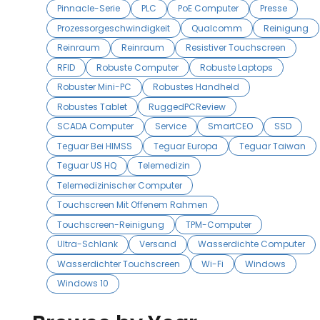
Pinnacle-Serie
PLC
PoE Computer
Presse
Prozessorgeschwindigkeit
Qualcomm
Reinigung
Reinraum
Reinraum
Resistiver Touchscreen
RFID
Robuste Computer
Robuste Laptops
Robuster Mini-PC
Robustes Handheld
Robustes Tablet
RuggedPCReview
SCADA Computer
Service
SmartCEO
SSD
Teguar Bei HIMSS
Teguar Europa
Teguar Taiwan
Teguar US HQ
Telemedizin
Telemedizinischer Computer
Touchscreen Mit Offenem Rahmen
Touchscreen-Reinigung
TPM-Computer
Ultra-Schlank
Versand
Wasserdichte Computer
Wasserdichter Touchscreen
Wi-Fi
Windows
Windows 10