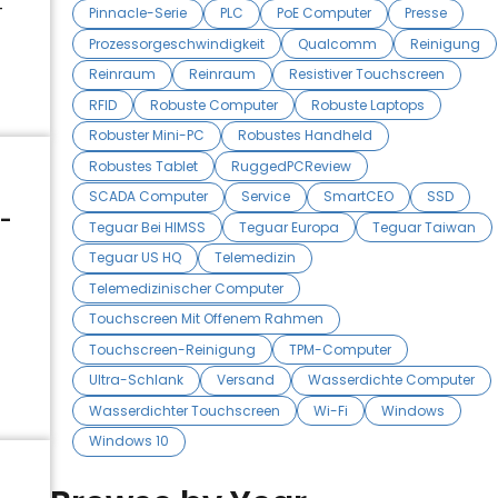
–
Pinnacle-Serie
PLC
PoE Computer
Presse
Prozessorgeschwindigkeit
Qualcomm
Reinigung
Reinraum
Reinraum
Resistiver Touchscreen
RFID
Robuste Computer
Robuste Laptops
Robuster Mini-PC
Robustes Handheld
Robustes Tablet
RuggedPCReview
SCADA Computer
Service
SmartCEO
SSD
l-
Teguar Bei HIMSS
Teguar Europa
Teguar Taiwan
Teguar US HQ
Telemedizin
Telemedizinischer Computer
Touchscreen Mit Offenem Rahmen
Touchscreen-Reinigung
TPM-Computer
Ultra-Schlank
Versand
Wasserdichte Computer
Wasserdichter Touchscreen
Wi-Fi
Windows
Windows 10