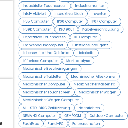
Industrieller Touchscreen
Industriemonitor
Intel® Aktiviert
Interaktiver Kiosk
Inventar
IP65 Computer
IP66 Computer
IP67 Computer
IP69K Computer
ISO 9001
Kabelverschraubung
Kapazitiver Touchscreen
KI-Computer
Krankenhauscomputer
Künstliche Intelligenz
Lebensmittel Und Getränke
Lieferkette
Lüfterlose Computer
Marktanalyse
Medizinische Bescheinigungen
Medizinische Tabletten
Medizinischer Alleskönner
Medizinischer Computer
Medizinischer Kasten Pc
Medizinischer Touchscreen
Medizinischer Wagen
Medizinischer Wagen Computer
MIL-STD-810G Zertifizierung
Nachrichten
NEMA 4X Computer
OEM/ODM
Outdoor-Computer
ie
PackExpo
Panel-PC
Partnerschaften