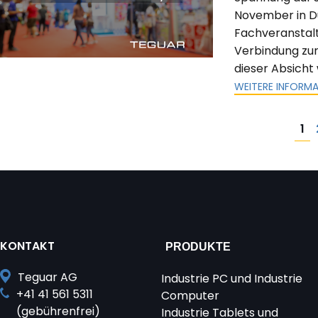
November in Dü
Fachveranstaltu
Verbindung zur
dieser Absicht
WEITERE INFORM
Seitennummerierung
1
der
Beiträge
KONTAKT
PRODUKTE
Teguar AG
Industrie PC und Industrie
+41 41 561 5311
Computer
(gebührenfrei)
Industrie Tablets und