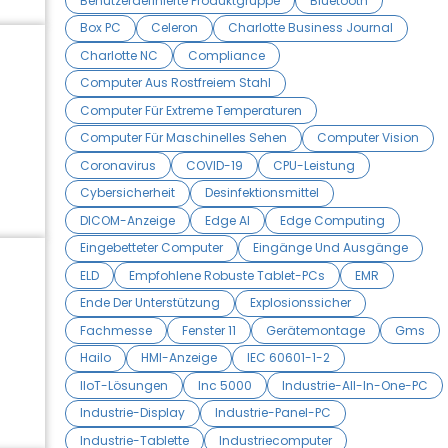
Benutzerdefinierte Produktgruppe
Bluetooth
Box PC
Celeron
Charlotte Business Journal
Charlotte NC
Compliance
Computer Aus Rostfreiem Stahl
Computer Für Extreme Temperaturen
Computer Für Maschinelles Sehen
Computer Vision
Coronavirus
COVID-19
CPU-Leistung
Cybersicherheit
Desinfektionsmittel
DICOM-Anzeige
Edge AI
Edge Computing
Eingebetteter Computer
Eingänge Und Ausgänge
ELD
Empfohlene Robuste Tablet-PCs
EMR
Ende Der Unterstützung
Explosionssicher
Fachmesse
Fenster 11
Gerätemontage
Gms
Hailo
HMI-Anzeige
IEC 60601-1-2
IIoT-Lösungen
Inc 5000
Industrie-All-In-One-PC
Industrie-Display
Industrie-Panel-PC
Industrie-Tablette
Industriecomputer