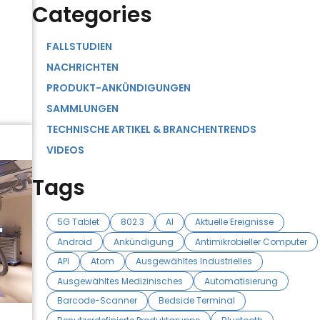
Categories
FALLSTUDIEN
NACHRICHTEN
PRODUKT-ANKÜNDIGUNGEN
SAMMLUNGEN
TECHNISCHE ARTIKEL & BRANCHENTRENDS
VIDEOS
Tags
5G Tablet
802.3
AI
Aktuelle Ereignisse
Android
Ankündigung
Antimikrobieller Computer
API
Atom
Ausgewähltes Industrielles
Ausgewähltes Medizinisches
Automatisierung
Barcode-Scanner
Bedside Terminal