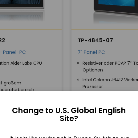
22
TP-4845-07
ie-Panel-PC
7" Panel PC
tion Alder Lake CPU
Resistiver oder PCAP 7″ 
Optionen
Intel Celeron J6412 Vierke
mit großem
Prozessor
mperaturbereich
Gehäuse aus Aluminiumd
und Frontblende nach IP
Change to U.S. Global English
Site?
OT ANFORDERN
ANGEBOT ANFORDE