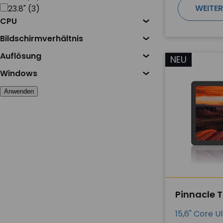
WEITER
23.8"
(
3
)
CPU
Bildschirmverhältnis
Auflösung
NEU
Windows
Anwenden
Pinnacle 
15,6" Core U