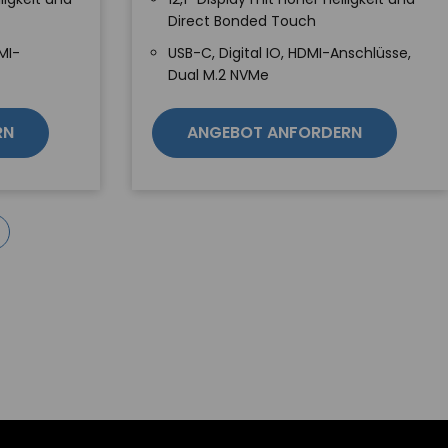
Direct Bonded Touch
MI-
USB-C, Digital IO, HDMI-Anschlüsse,
Dual M.2 NVMe
RN
ANGEBOT ANFORDERN
ummerierung