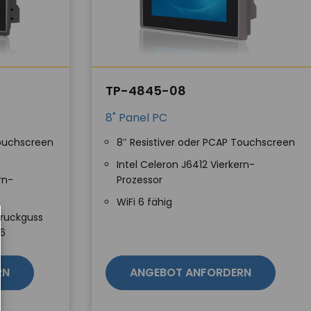
TP-4845-08
8" Panel PC
Touchscreen
8″ Resistiver oder PCAP Touchscreen
Intel Celeron J6412 Vierkern-
rn-
Prozessor
WiFi 6 fähig
ruckguss
66
RN
ANGEBOT ANFORDERN