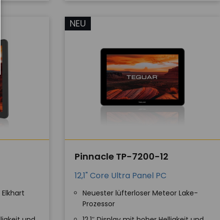
NEU
Pinnacle TP-7200-12
12,1" Core Ultra Panel PC
 Elkhart
Neuester lüfterloser Meteor Lake-
Prozessor
ligkeit und
12,1″ Display mit hoher Helligkeit und