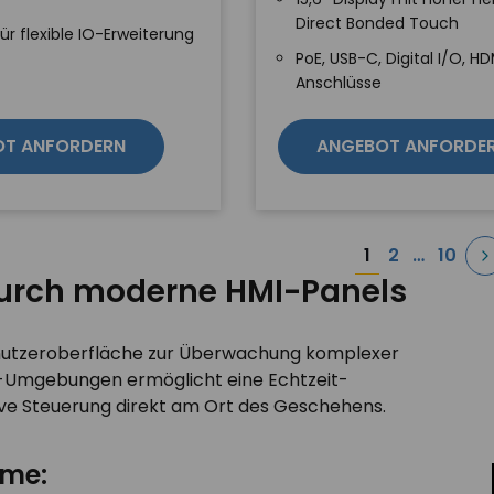
Direct Bonded Touch
für flexible IO-Erweiterung
PoE, USB-C, Digital I/O, HD
Anschlüsse
OT ANFORDERN
ANGEBOT ANFORDE
Seitenn
1
2
…
10
der
durch moderne HMI-Panels
Beiträge
 Benutzeroberfläche zur Überwachung komplexer
PS-Umgebungen ermöglicht eine Echtzeit-
tive Steuerung direkt am Ort des Geschehens.
eme: