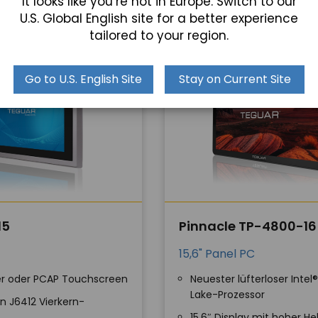
It looks like you’re not in Europe. Switch to our
U.S. Global English site for a better experience
NEU
tailored to your region.
Go to U.S. English Site
Stay on Current Site
15
Pinnacle TP-4800-16
15,6" Panel PC
ver oder PCAP Touchscreen
Neuester lüfterloser Intel®
Lake-Prozessor
on J6412 Vierkern-
15,6″ Display mit hoher Hel