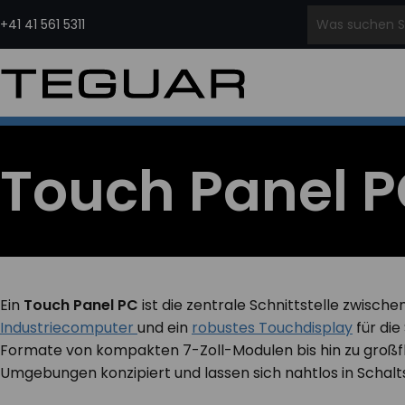
Zum
Inhalt
+41 41 561 5311
springen
INDUSTRIECOMPUTER &
INDUSTRIELLE
MEDIZINISCHE COMPUTER VON
EMBED
DISPLAYS
EDGE-KI-
TEGUAR
PCS
PRODUKTSERIE
COMPUTER
Panel-PCs
Stationäre Medizin-
Ru
Regiment
Wasserdichte
Edge
Computer
Rug
Series
Computer
Computer
Mobile Medizin-Computer
Lüf
Touch Panel P
Industrielle Displays
KI-
Medizinische Tablet PCs
PCs
Wasserdichte Monitore
Computer
Was
Open Frame Computer
Edge
& Monitore
Server
Industrielle All-In-One
PCs
HMI-Panel
Ein
Touch Panel PC
ist die zentrale Schnittstelle zwisc
Industriecomputer
und ein
robustes Touchdisplay
für die
Formate von kompakten 7-Zoll-Modulen bis hin zu großfl
Umgebungen konzipiert und lassen sich nahtlos in Schalt