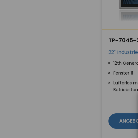
TP-7045-
22˝ Industr
12th Genera
Fenster 11
Lüfterlos 
Betriebste
ANGEB