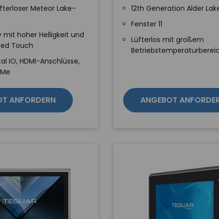
fterloser Meteor Lake-
12th Generation Alder Lak
Fenster 11
y mit hoher Helligkeit und
Lüfterlos mit großem
ded Touch
Betriebstemperaturberei
tal IO, HDMI-Anschlüsse,
VMe
OT ANFORDERN
ANGEBOT ANFORDE