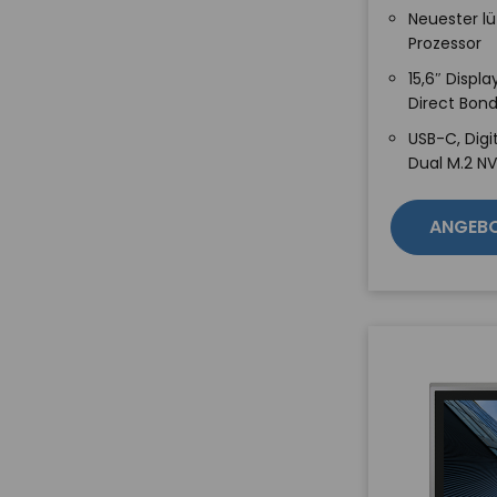
Neuester lü
Prozessor
15,6″ Displa
Direct Bon
USB-C, Digi
Dual M.2 N
ANGEB