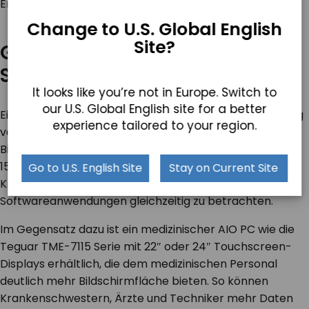
Endgeräts.
Change to U.S. Global English
Site?
Größeres Display = bessere
Sichtbarkeit und Produktivität
It looks like you’re not in Europe. Switch to
our U.S. Global English site for a better
Eine oft übersehene Einschränkung bei der Verwendung
experience tailored to your region.
von Laptops auf medizinischen Wagen ist die
Bildschirmgröße. Die meisten Laptops bieten nur ein 13-
15-Zoll-Display. Das kann zu klein sein, um
Go to U.S. English Site
Stay on Current Site
Krankenblätter, Bilder oder mehrere
Softwareanwendungen gleichzeitig zu betrachten.
Im Gegensatz dazu ist ein medizinischer AIO PC wie die
Teguar TME-7115 Serie mit 22″ oder 24″ Touchscreen-
Displays erhältlich, die dem medizinischen Personal
deutlich mehr Bildschirmfläche bieten. So können
Krankenschwestern, Ärzte und Techniker mehr Daten