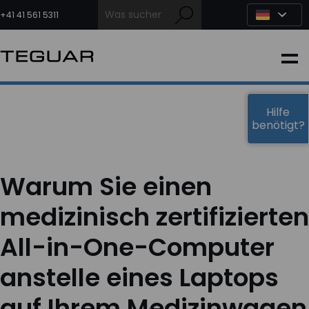
Zum
Inhalt
+41 41 561 5311
springen
INDUSTRIE
EDGE-KI
Hilfe
benötigt?
MEDIZIN
Warum Sie einen
OEM LÖSUNGEN
medizinisch zertifizierten
All-in-One-Computer
PARTNER
anstelle eines Laptops
DIENSTLEISTUNGEN & SUPPORT
auf Ihrem Medizinwagen