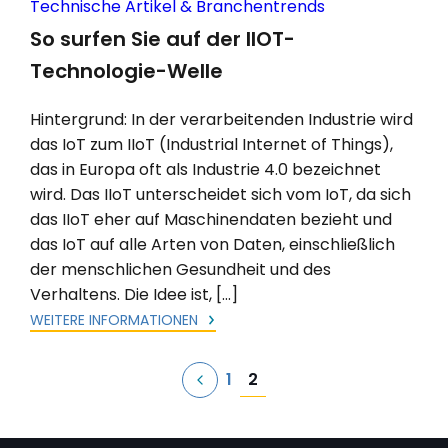
Technische Artikel & Branchentrends
So surfen Sie auf der IIOT-
Technologie-Welle
Hintergrund: In der verarbeitenden Industrie wird
das IoT zum IIoT (Industrial Internet of Things),
das in Europa oft als Industrie 4.0 bezeichnet
wird. Das IIoT unterscheidet sich vom IoT, da sich
das IIoT eher auf Maschinendaten bezieht und
das IoT auf alle Arten von Daten, einschließlich
der menschlichen Gesundheit und des
Verhaltens. Die Idee ist, […]
WEITERE INFORMATIONEN
Seitennummerierung
2
1
der
Beiträge