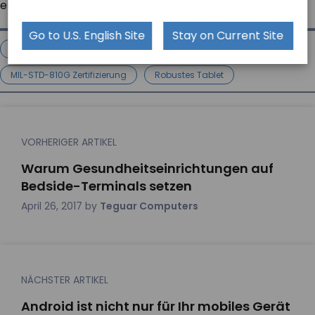
erfahren möchten,
kontaktieren Sie Teguar
.
Go to U.S. English Site
Stay on Current Site
Computer Für Extreme Temperaturen
Lüfterlose Computer
MIL-STD-810G Zertifizierung
Robustes Tablet
VORHERIGER ARTIKEL
Warum Gesundheitseinrichtungen auf
Bedside-Terminals setzen
April 26, 2017
by
Teguar Computers
NÄCHSTER ARTIKEL
Android ist nicht nur für Ihr mobiles Gerät