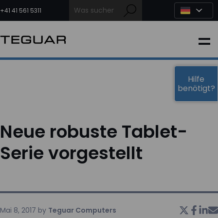
Zum
Inhalt
+41 41 561 5311
springen
INDUSTRIE
EDGE-KI
Hilfe
benötigt?
MEDIZIN
Neue robuste Tablet-
OEM LÖSUNGEN
Serie vorgestellt
PARTNER
DIENSTLEISTUNGEN & SUPPORT
Mai 8, 2017
by
Teguar Computers