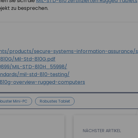
en Sie sich die
MIL-STD-810 zertifizierten Rugged Tablets
ojekt zu besprechen.
ts/products/secure-systems–information-assurance/ss
-810G/Mil-Std-810G.pdf
0899/MIL-STD-810H_55998/
ndards/mil-std-810-testing/
-810g-overview-rugged-computers
buster Mini-PC
Robustes Tablet
NÄCHSTER ARTIKEL