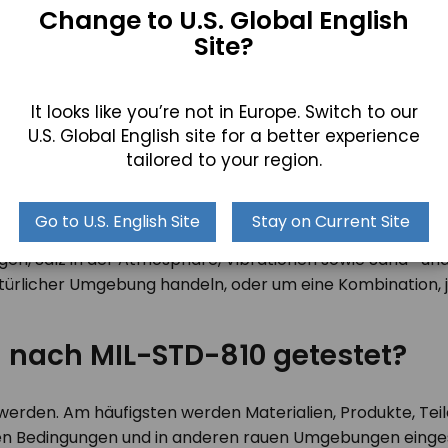
Change to U.S. Global English
Site?
It looks like you’re not in Europe. Switch to our
U.S. Global English site for a better experience
tailored to your region.
ung (Typ I – umweltbedingt und Typ II – intern erregt)
Go to U.S. English Site
Stay on Current Site
e dieser Kategorien wie nötig getestet werden. Jeder Test
, Salz in der Atmosphäre, Vibrationen sowie Sand- und S
atürlicher Umgebung handeln, oder um eine Kombination, j
 nach MIL-STD-810 getestet?
werden. Am häufigsten werden Materialien, Produkte, Teile
en Bedingungen und in anderen rauen Umgebungen eingese