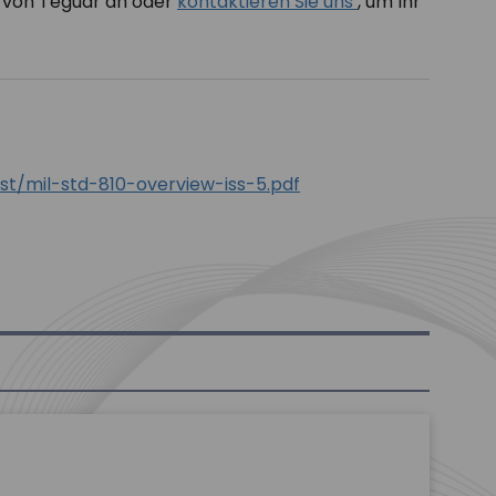
von Teguar an oder
kontaktieren Sie uns
, um Ihr
t/mil-std-810-overview-iss-5.pdf