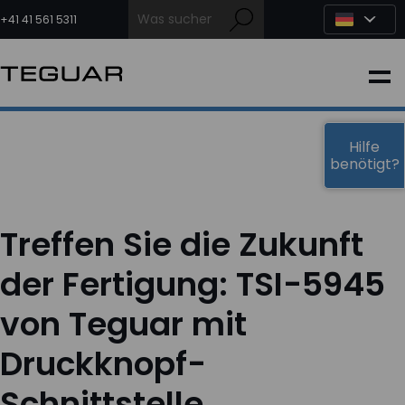
Zum
Inhalt
+41 41 561 5311
springen
INDUSTRIE
EDGE-KI
Hilfe
benötigt?
MEDIZIN
Treffen Sie die Zukunft
OEM LÖSUNGEN
der Fertigung: TSI-5945
von Teguar mit
PARTNER
Druckknopf-
DIENSTLEISTUNGEN & SUPPORT
Schnittstelle