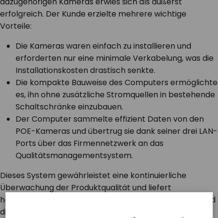
dazugehörigen Kameras erwies sich als äußerst
erfolgreich. Der Kunde erzielte mehrere wichtige
Vorteile:
Die Kameras waren einfach zu installieren und
erforderten nur eine minimale Verkabelung, was die
Installationskosten drastisch senkte.
Die kompakte Bauweise des Computers ermöglichte
es, ihn ohne zusätzliche Stromquellen in bestehende
Schaltschränke einzubauen.
Der Computer sammelte effizient Daten von den
POE-Kameras und übertrug sie dank seiner drei LAN-
Ports über das Firmennetzwerk an das
Qualitätsmanagementsystem.
Dieses System gewährleistet eine kontinuierliche
Überwachung der Produktqualität und liefert
hochauflösende Bilder, die für die Qualitätssicherung und
die Einhaltung von Vorschriften verwendet werden