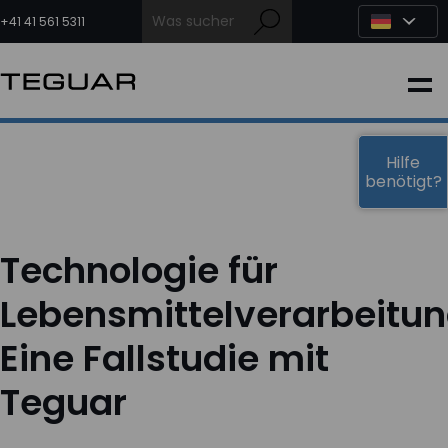
Zum
Inhalt
+41 41 561 5311
springen
INDUSTRIE
EDGE-KI
Hilfe
benötigt?
MEDIZIN
Technologie für
OEM LÖSUNGEN
Lebensmittelverarbeitun
Eine Fallstudie mit
PARTNER
Teguar
DIENSTLEISTUNGEN & SUPPORT