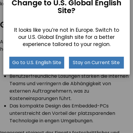
Change to U.S. Global English
können.
Site?
Gelernte Lektionen
It looks like you’re not in Europe. Switch to
our U.S. Global English site for a better
Aus diesem Projekt sind mehrere wichtige Erkenntnisse
experience tailored to your region.
hervorgegangen:
Die TB-4845-POE ließ sich nahtlos in das LAN-
Go to U.S. English Site
Stay on Current Site
Netzwerk des Unternehmens integrieren.
Benutzerfreundliche Lösungen stärken die internen
Teams und verringern die Abhängigkeit von
externen Auftragnehmern, was zu
Kosteneinsparungen führt.
Das kompakte Design des Embedded-PCs
unterstreicht den Vorteil der platzsparenden
Technologie in engen Umgebungen.
Insgesamt steigert der Einsatz fortschrittlicher und