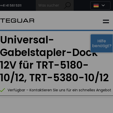
Zum
Inhalt
+41 41 561 5311
springen
INDUSTRIE
Universal-
EDGE-KI
Hilfe
benötigt?
Gabelstapler-Dock
MEDIZIN
12V für TRT-5180-
OEM LÖSUNGEN
10/12, TRT-5380-10/12
PARTNER
Verfügbar – Kontaktieren Sie uns für ein schnelles Angebot
DIENSTLEISTUNGEN & SUPPORT