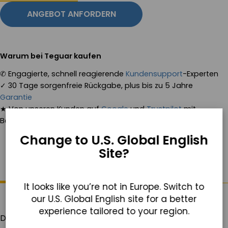
ANGEBOT ANFORDERN
Warum bei Teguar kaufen
✆
Engagierte, schnell reagierende
Kundensupport
-Experten
✓
30 Tage sorgenfreie Rückgabe, plus bis zu 5 Jahre
Garantie
★
Von unseren Kunden auf
Google
und
Trustpilot
mit
Bestnoten bewertet
Change to U.S. Global English
Site?
ÜBER DIESES PRODUKT
DOKUMENTATION
It looks like you’re not in Europe. Switch to
our U.S. Global English site for a better
experience tailored to your region.
Diese Fahrzeughalterung ist kompatibel mit dem
TRT-