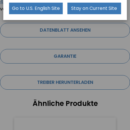
4380-10
,
TRT-A5380-10
,
TRT-5180-10
und
TRT-5180-12
Go to U.S. English Site
Stay on Current Site
von Teguar.
DATENBLATT ANSEHEN
GARANTIE
TREIBER HERUNTERLADEN
Ähnliche Produkte