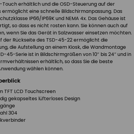
-Touch erhältlich und die OSD-Steuerung auf der
s ermöglicht eine schnelle Bildschirmanpassung. Das
Schutzklasse IP66/IP69K und NEMA 4x. Das Gehäuse ist
rtigt, so dass es nicht rosten kann. Sie können auch auf
en, wenn Sie das Gerät in Salzwasser einsetzen möchten.
f der Rückseite des TSD-45-22 ermöglicht die
lung, die Aufstellung an einem Kiosk, die Wandmontage
D-45-Serie ist in Bildschirmgrößen von 10″ bis 24″ und in
rmverhältnissen erhältlich, so dass Sie die beste
e Anwendung wählen können.
berblick
irm TFT LCD Touchscreen
dig gekapseltes lüfterloses Design
ngänge
ahl 304
ckverbinder