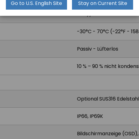
Go to U.S. English Site
Stay on Current Site
0°C - 50°C - 0°C - 40°C (
LCD))
-30°C - 70°C (-22°F - 158
Passiv - Lüfterlos
10 % – 90 % nicht konden
Optional SUS316 Edelstahl
IP66, IP69K
Bildschirmanzeige (OSD),