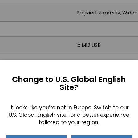
Projiziert kapazitiv, Wide
1x M12 USB
M12 Typ 3-PIN DC-Eingan
Change to U.S. Global English
Site?
9-36V DC
It looks like you’re not in Europe. Switch to our
18.9W
U.S. Global English site for a better experience
tailored to your region.