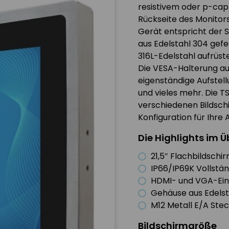
resistivem oder p-cap
Rückseite des Monitor
Gerät entspricht der 
aus Edelstahl 304 gefe
316L-Edelstahl aufrüst
Die VESA-Halterung au
eigenständige Aufstel
und vieles mehr. Die TS
verschiedenen Bildschi
Konfiguration für Ihr
Die Highlights im Ü
21,5″ Flachbildsch
IP66/IP69K Vollstän
HDMI- und VGA-Ei
Gehäuse aus Edelst
M12 Metall E/A Ste
Bildschirmgröße