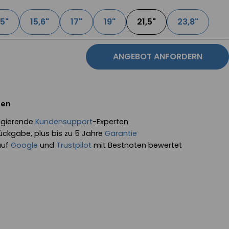
15"
15,6"
17"
19"
21,5"
23,8"
ANGEBOT ANFORDERN
fen
eagierende
Kundensupport
-Experten
ückgabe, plus bis zu 5 Jahre
Garantie
auf
Google
und
Trustpilot
mit Bestnoten bewertet