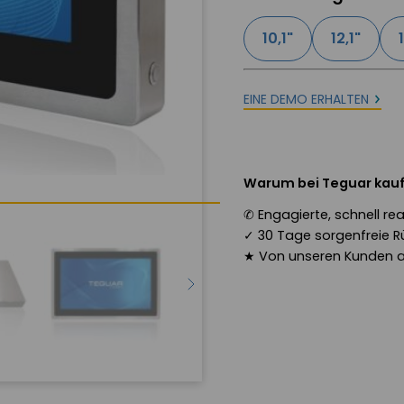
10,1"
12,1"
EINE DEMO ERHALTEN
Warum bei Teguar kau
✆
Engagierte, schnell r
✓
30 Tage sorgenfreie R
★
Von unseren Kunden 