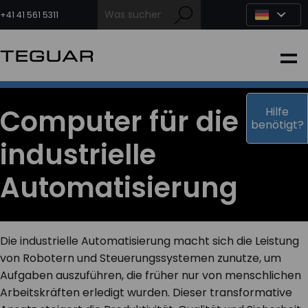
Zum
Inhalt
+41 41 561 5311
springen
INDUSTRIE
EDGE-KI
Computer für die
Hilfe
benötigt?
industrielle
MEDIZIN
Automatisierung
OEM LÖSUNGEN
PARTNER
Die industrielle Automatisierung macht sich die Leistung
von Robotern und Steuerungssystemen zunutze, um
Aufgaben auszuführen, die früher nur von menschlichen
DIENSTLEISTUNGEN & SUPPORT
Arbeitskräften erledigt wurden. Dieser transformative