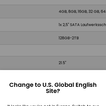
4GB, 8GB, 16GB, 32 GB, 6
1x 2,5" SATA Laufwerkssc
128GB-2TB
21.5"
1920 x 1080 (Full HD)
Change to U.S. Global English
16:9
Site?
250 nits