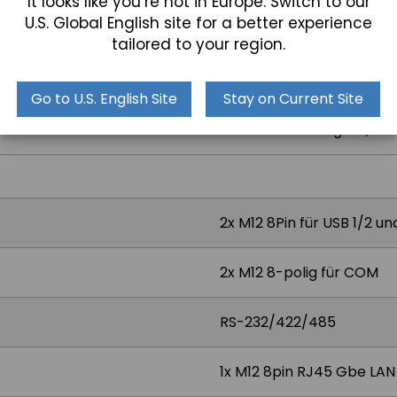
It looks like you’re not in Europe. Switch to our
U.S. Global English site for a better experience
tailored to your region.
5 Draht Widerstandsfähig,
Go to U.S. English Site
Stay on Current Site
Widerstandsfähig: 3H, P-
2x M12 8Pin für USB 1/2 u
2x M12 8-polig für COM
RS-232/422/485
1x M12 8pin RJ45 Gbe LAN