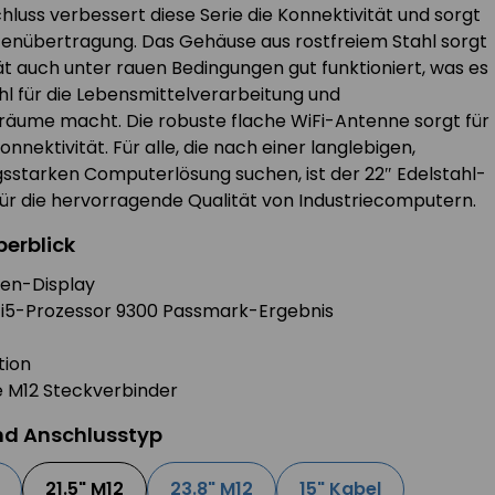
uss verbessert diese Serie die Konnektivität und sorgt
atenübertragung. Das Gehäuse aus rostfreiem Stahl sorgt
ät auch unter rauen Bedingungen gut funktioniert, was es
hl für die Lebensmittelverarbeitung und
äume macht. Die robuste flache WiFi-Antenne sorgt für
nektivität. Für alle, die nach einer langlebigen,
ngsstarken Computerlösung suchen, ist der 22″ Edelstahl-
ür die hervorragende Qualität von Industriecomputern.
berblick
en-Display
on i5-Prozessor 9300 Passmark-Ergebnis
tion
 M12 Steckverbinder
nd Anschlusstyp
21.5" M12
23.8" M12
15" Kabel