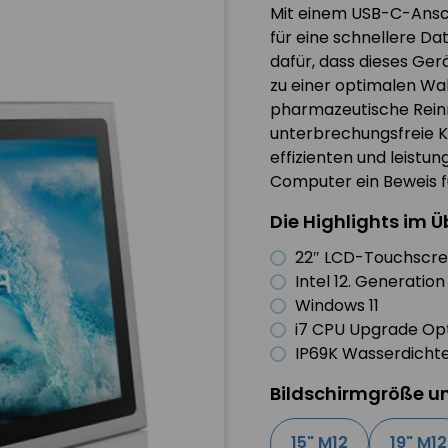
Mit einem USB-C-Anschl
für eine schnellere D
dafür, dass dieses Ger
zu einer optimalen Wa
pharmazeutische Reinr
unterbrechungsfreie Kon
effizienten und leistu
Computer ein Beweis f
Die Highlights im Ü
22″ LCD-Touchscre
Intel 12. Generati
Windows 11
i7 CPU Upgrade Op
IP69K Wasserdichte
Bildschirmgröße u
15" M12
19" M12