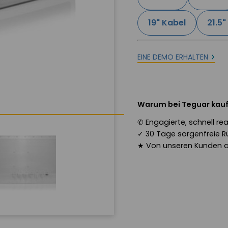
19" Kabel
21.5"
EINE DEMO ERHALTEN
Warum bei Teguar kau
✆
Engagierte, schnell r
✓
30 Tage sorgenfreie R
★
Von unseren Kunden 