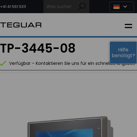
Zum
Inhalt
+41 41 561 5311
springen
INDUSTRIE
TP-3445-08
EDGE-KI
Hilfe
benötigt?
Verfügbar – Kontaktieren Sie uns für ein schnelles Angebot
MEDIZIN
OEM LÖSUNGEN
PARTNER
DIENSTLEISTUNGEN & SUPPORT