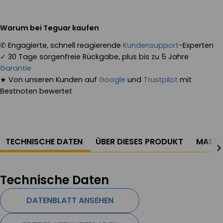
Warum bei Teguar kaufen
✆
Engagierte, schnell reagierende
Kundensupport
-Experten
✓
30 Tage sorgenfreie Rückgabe, plus bis zu 5 Jahre
Garantie
★
Von unseren Kunden auf
Google
und
Trustpilot
mit
Bestnoten bewertet
TECHNISCHE DATEN
ÜBER DIESES PRODUKT
MASSZ
Technische Daten
DATENBLATT ANSEHEN