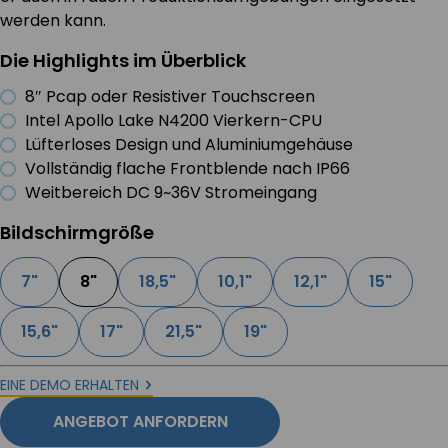
werden kann.
Die Highlights im Überblick
8″ Pcap oder Resistiver Touchscreen
Intel Apollo Lake N4200 Vierkern-CPU
Lüfterloses Design und Aluminiumgehäuse
Vollständig flache Frontblende nach IP66
Weitbereich DC 9~36V Stromeingang
Bildschirmgröße
7"
8"
18,5"
10,1"
12,1"
15"
15,6"
17"
21,5"
19"
EINE DEMO ERHALTEN
ANGEBOT ANFORDERN