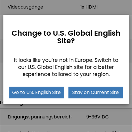
Videoausgänge
1x HDMI
Andere
1x 2-Pin DC Power
Computeranschlüsse
Switch Anschluss
Change to U.S. Global English
Site?
Audioanschlüsse
1x Audio-Line-
Ausgang
It looks like you’re not in Europe. Switch to
our U.S. Global English site for a better
Stromeingangsanschluss
3-poliger DC-
experience tailored to your region.
Eingang (Phoenix-
Typ)
Go to U.S. English Site
Stay on Current Site
Leistung
Eingangsspannungsbereich
9-36V DC