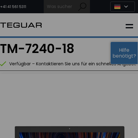
Zum
Inhalt
+41 41 561 5311
springen
INDUSTRIE
TM-7240-18
EDGE-KI
Hilfe
benötigt?
Verfügbar – Kontaktieren Sie uns für ein schnelles Angebot
MEDIZIN
OEM LÖSUNGEN
PARTNER
DIENSTLEISTUNGEN & SUPPORT