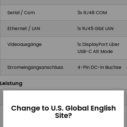
Serial / Com
3x RJ48 COM
Ethernet / LAN
1x RJ45 GbE LAN
Videoausgänge
1x DisplayPort über
USB-C Alt Mode
Stromeingangsanschluss
4-Pin DC-In Buchse
Leistung
Eingangsspannungsbereich
12-48V DC
Change to U.S. Global English
Standard-Netzteil
Externes
Site?
19V/6.32A 120W