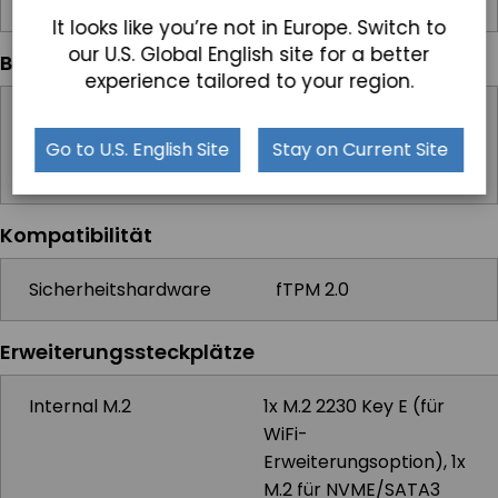
DC Netzteil
It looks like you’re not in Europe. Switch to
our U.S. Global English site for a better
Betriebssysteme
experience tailored to your region.
Windows
Windows 10 IoT,
Windows 11 IoT,
Go to U.S. English Site
Stay on Current Site
Windows 11 Pro
Kompatibilität
Sicherheitshardware
fTPM 2.0
Erweiterungssteckplätze
Internal M.2
1x M.2 2230 Key E (für
WiFi-
Erweiterungsoption), 1x
M.2 für NVME/SATA3