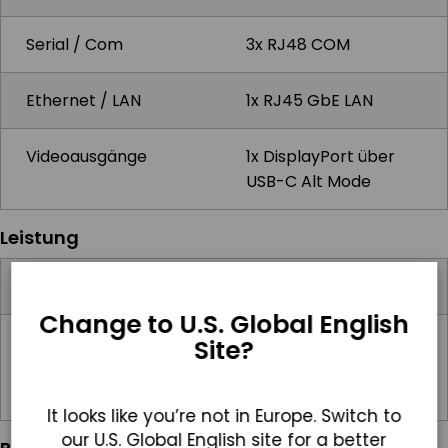
Serial / Com
3x RJ48 COM
Ethernet / LAN
1x RJ45 GbE LAN
Videoausgänge
1x DisplayPort über
USB-C Alt Mode
Leistung
Eingangsspannungsbereich
12-48V DC
Change to U.S. Global English
Standard-Netzteil
Externes
Site?
19V/6.32A 120W
DC Netzteil
It looks like you’re not in Europe. Switch to
our U.S. Global English site for a better