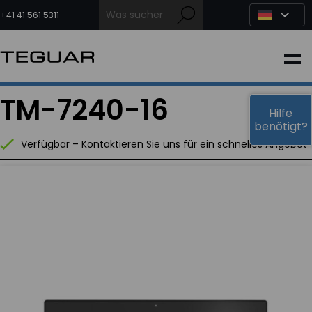
Zum
Inhalt
+41 41 561 5311
springen
INDUSTRIE
TM-7240-16
EDGE-KI
Hilfe
benötigt?
Verfügbar – Kontaktieren Sie uns für ein schnelles Angebot
MEDIZIN
OEM LÖSUNGEN
PARTNER
DIENSTLEISTUNGEN & SUPPORT