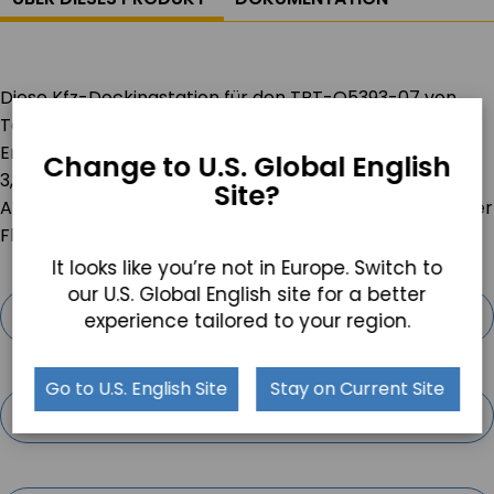
Diese Kfz-Dockingstation für den TRT-Q5393-07 von
Teguar verfügt über 8 Eingänge/Ausgänge: 1x
Entriegelungstaste, 1x Micro-USB. 1x USB Typ A (Host). 1x
Change to U.S. Global English
3,5 mm Audio-Ausgang, 1x Mikrofon-Eingang, 1x 3,5 mm
Site?
AV-Eingang, 1x 6-poliger Pogo Pin-Anschluss, 1x 6-poliger
Flottenanschluss (RS232-Tx/Rx, 12V, IGN).
It looks like you’re not in Europe. Switch to
our U.S. Global English site for a better
DATENBLATT ANSEHEN
experience tailored to your region.
Go to U.S. English Site
Stay on Current Site
GARANTIE