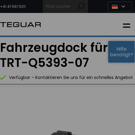
Zum
Inhalt
+41 41 561 5311
springen
INDUSTRIE
Fahrzeugdock für
EDGE-KI
Hilfe
benötigt?
TRT-Q5393-07
MEDIZIN
Verfügbar – Kontaktieren Sie uns für ein schnelles Angebot
OEM LÖSUNGEN
PARTNER
DIENSTLEISTUNGEN & SUPPORT