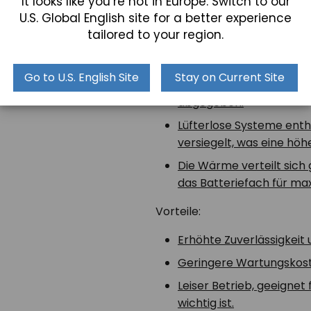
It looks like you’re not in Europe. Switch to our
U.S. Global English site for a better experience
tailored to your region.
Bei der
passiven Kühlung
wir
Go to U.S. English Site
Stay on Current Site
Die Wärme wird an das C
abgegeben.
Lüfterlose Systeme enth
versiegelt, was eine höhe
Die Wärme verteilt sic
das Batteriefach für max
Vorteile:
Erhöhte Zuverlässigkeit
Geringere Wartungskost
Leiser Betrieb, geeigne
wichtig ist.