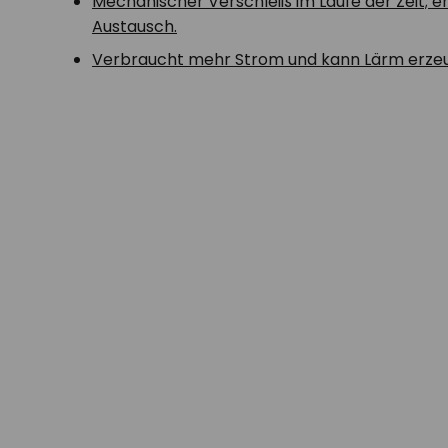
Mechanischer Verschleiß im Laufe der Zeit; e
Austausch.
Verbraucht mehr Strom und kann Lärm erze