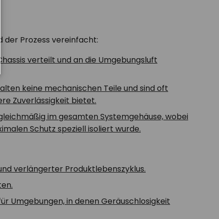
d der Prozess vereinfacht:
hassis verteilt und an die Umgebungsluft
alten keine mechanischen Teile und sind oft
re Zuverlässigkeit bietet.
h gleichmäßig im gesamten Systemgehäuse, wobei
imalen Schutz speziell isoliert wurde.
 und verlängerter Produktlebenszyklus.
en.
t für Umgebungen, in denen Geräuschlosigkeit