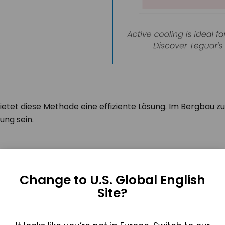
 bietet diese Methode eine effiziente Lösung. Im Bergbau
ung sein.
lung von Teguar bietet eine vielseitige Lösung für Branc
Change to U.S. Global English
Site?
eräuschlose Effizienz