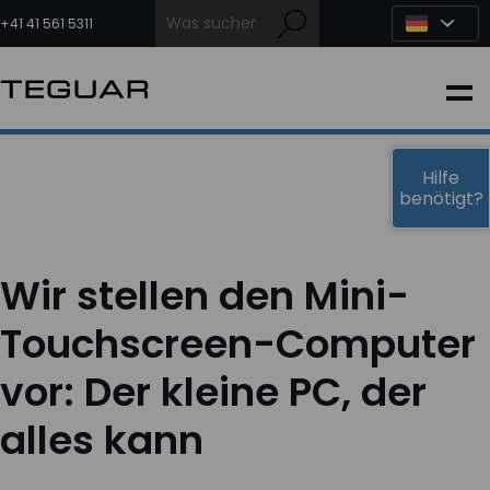
Zum
Inhalt
+41 41 561 5311
springen
INDUSTRIE
EDGE-KI
Hilfe
benötigt?
MEDIZIN
Wir stellen den Mini-
OEM LÖSUNGEN
Touchscreen-Computer
vor: Der kleine PC, der
PARTNER
alles kann
DIENSTLEISTUNGEN & SUPPORT