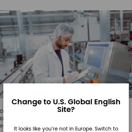
Change to U.S. Global English
Site?
Der Einsatz von Technologie kann die Prozesse zur
Einhaltung von Vorschriften rationalisieren. Die
Implementierung von robusten
It looks like you’re not in Europe. Switch to