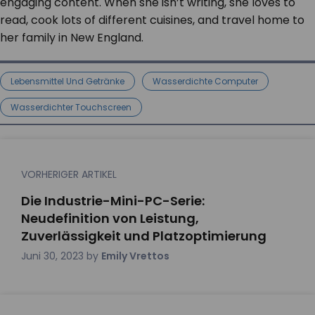
engaging content. When she isn’t writing, she loves to
read, cook lots of different cuisines, and travel home to
her family in New England.
Lebensmittel Und Getränke
Wasserdichte Computer
Wasserdichter Touchscreen
VORHERIGER ARTIKEL
Die Industrie-Mini-PC-Serie:
Neudefinition von Leistung,
Zuverlässigkeit und Platzoptimierung
Juni 30, 2023
by
Emily Vrettos