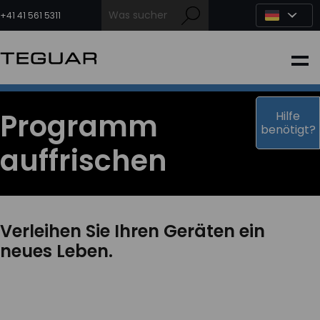
Zum
Inhalt
+41 41 561 5311
springen
INDUSTRIE
EDGE-KI
Programm
Hilfe
benötigt?
auffrischen
MEDIZIN
OEM LÖSUNGEN
Verleihen Sie Ihren Geräten ein
neues Leben.
PARTNER
DIENSTLEISTUNGEN & SUPPORT