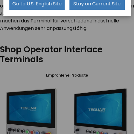
Go to U.S. English Site
Stay on Current Site
optionale Tastaturablage erhältlich, die einen bequemen
Zugriff auf Eingabegeräte ermöglicht. Diese Merkmale
machen das Terminal für verschiedene industrielle
Anwendungen sehr anpassungsfähig.
Shop Operator Interface
Terminals
Empfohlene Produkte