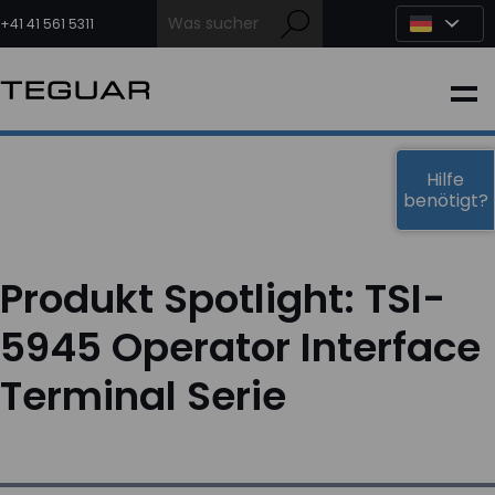
Zum
Inhalt
+41 41 561 5311
springen
INDUSTRIE
EDGE-KI
Hilfe
benötigt?
MEDIZIN
Produkt Spotlight: TSI-
OEM LÖSUNGEN
5945 Operator Interface
Terminal Serie
PARTNER
DIENSTLEISTUNGEN & SUPPORT