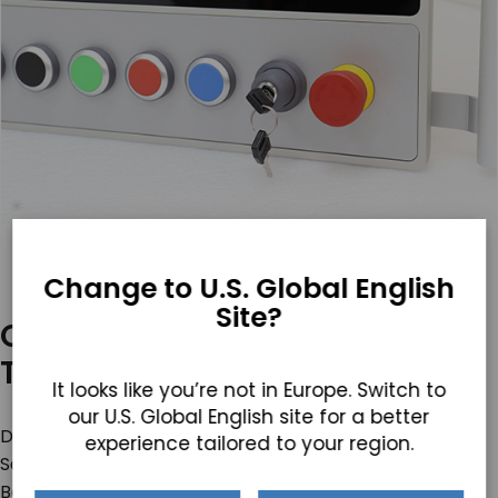
Change to U.S. Global English
Site?
Optionaler Handgriff &
Tastaturablage
It looks like you’re not in Europe. Switch to
our U.S. Global English site for a better
Diese Serie bietet einen optionalen Griff für
experience tailored to your region.
Schwenkhalterungen, der die Manövrierfähigkeit und
Benutzerfreundlichkeit verbessert. Außerdem ist eine