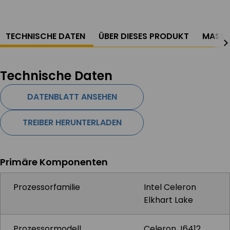
TECHNISCHE DATEN
ÜBER DIESES PRODUKT
MASSZ
Technische Daten
DATENBLATT ANSEHEN
TREIBER HERUNTERLADEN
Primäre Komponenten
Prozessorfamilie
Intel Celeron
Elkhart Lake
Prozessormodell
Celeron J6412