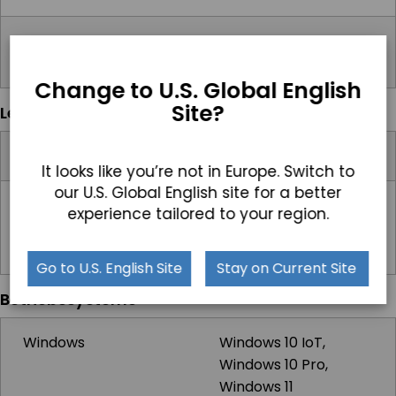
Stromeingangsanschluss
DC-in Jack
(Phoenix Type)
Change to U.S. Global English
Site?
Leistung
Eingangsspannungsbereich
9-36V DC
It looks like you’re not in Europe. Switch to
our U.S. Global English site for a better
Standard-Netzteil
Optionaler 12V
experience tailored to your region.
5A AC/DC
Adapter
Go to U.S. English Site
Stay on Current Site
Betriebssysteme
Windows
Windows 10 IoT,
Windows 10 Pro,
Windows 11