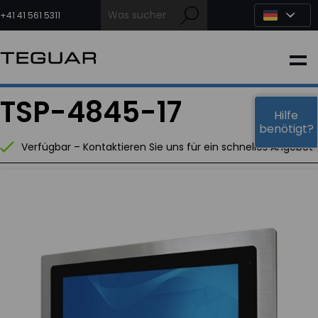
Zum
Inhalt
+41 41 561 5311
springen
INDUSTRIE
TSP-4845-17
EDGE-KI
Hilfe
benötigt?
Verfügbar – Kontaktieren Sie uns für ein schnelles Angebot
MEDIZIN
OEM LÖSUNGEN
PARTNER
DIENSTLEISTUNGEN & SUPPORT