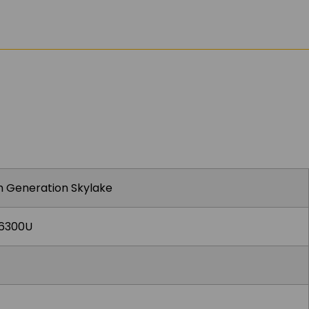
th Generation Skylake
-6300U