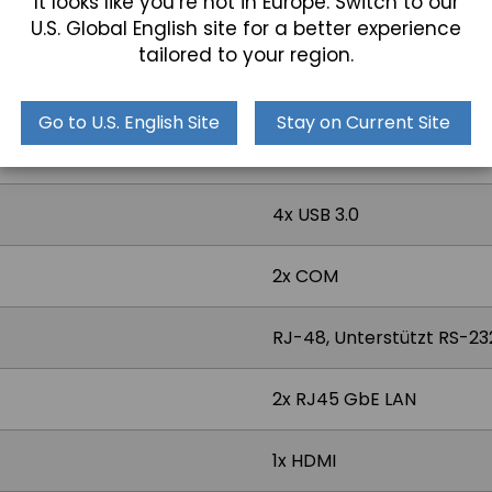
It looks like you’re not in Europe. Switch to our
U.S. Global English site for a better experience
tailored to your region.
Projiziert kapazitiv
Go to U.S. English Site
Stay on Current Site
4x USB 3.0
2x COM
RJ-48, Unterstützt RS-23
2x RJ45 GbE LAN
1x HDMI