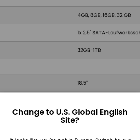
4GB, 8GB, 16GB, 32 GB
1x 2,5" SATA-Laufwerkssc
32GB-1TB
18.5"
1366 x 768, Optional 1920 
Change to U.S. Global English
16:9
Site?
250 nits