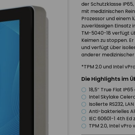
der Schutzklasse IP65,
mit medizinischen Rein
Prozessor und einem lü
zuverlässigen Einsatz 
TM-5040-18 verfügt üb
Keimen zu stoppen. Er i
und verfügt über isoli
anderer medizinischer
*TPM 2.0 und Intel vPr
Die Highlights im Ü
18,5″ True Flat IP
Intel Skylake Cele
Isolierte RS232, LA
Anti-bakterielles 
IEC 60601-1 4th Ed z
TPM 2.0, Intel vPro 