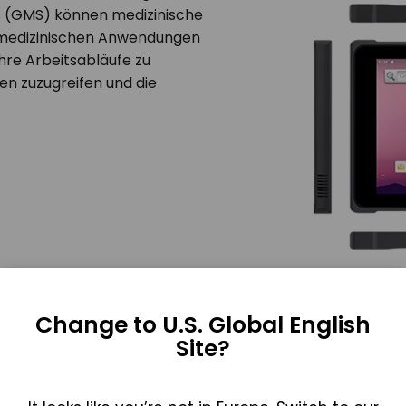
es (GMS) können medizinische
n medizinischen Anwendungen
 ihre Arbeitsabläufe zu
nen zuzugreifen und die
Change to U.S. Global English
Site?
e-Prozessoren