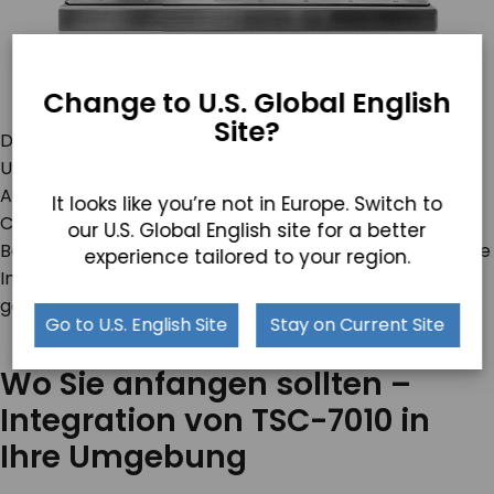
Change to U.S. Global English
Site?
Darüber hinaus spricht die Ausstattung mit mehreren
USB 2.0-, USB 3.2- und USB Typ-C-Anschlüssen sowie
Audioanschlüssen für Mikrofone und Kopfhörer und
It looks like you’re not in Europe. Switch to
COM-Anschlüssen für die Anpassungsfähigkeit und
our U.S. Global English site for a better
Benutzerfreundlichkeit des Computers, die eine nahtlose
experience tailored to your region.
Integration in verschiedene Arbeitsumgebungen
gewährleistet.
Go to U.S. English Site
Stay on Current Site
Wo Sie anfangen sollten –
Integration von TSC-7010 in
Ihre Umgebung