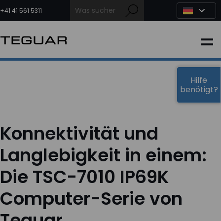
Zum
Inhalt
+41 41 561 5311
springen
INDUSTRIE
EDGE-KI
Hilfe
benötigt?
MEDIZIN
Konnektivität und
OEM LÖSUNGEN
Langlebigkeit in einem:
Die TSC-7010 IP69K
PARTNER
Computer-Serie von
DIENSTLEISTUNGEN & SUPPORT
Teguar