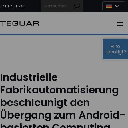
Zum
Inhalt
+41 41 561 5311
springen
INDUSTRIE
EDGE-KI
Hilfe
benötigt?
MEDIZIN
Industrielle
OEM LÖSUNGEN
Fabrikautomatisierung
beschleunigt den
PARTNER
Übergang zum Android-
DIENSTLEISTUNGEN & SUPPORT
basierten Computing