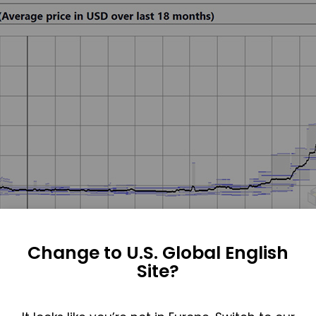
Change to U.S. Global English
d DDR5-Preise sind in den letzten ~6 Monaten stark gest
Site?