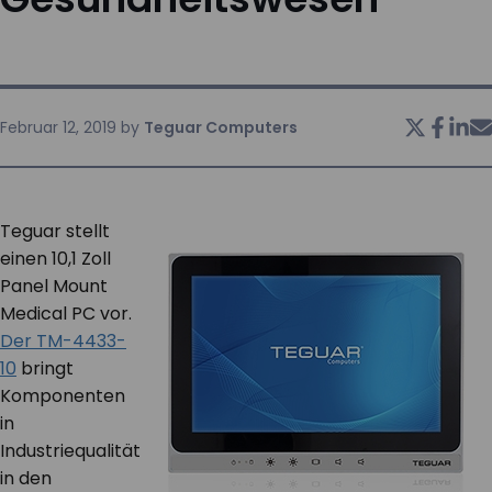
KONTAKT
Februar 12, 2019
by
Teguar Computers
Teguar stellt
einen 10,1 Zoll
Panel Mount
Medical PC vor.
Der TM-4433-
10
bringt
Komponenten
in
Industriequalität
in den