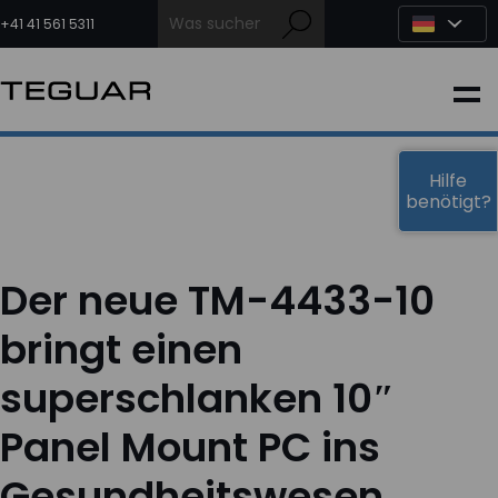
Zum
Inhalt
+41 41 561 5311
springen
INDUSTRIE
EDGE-KI
Hilfe
benötigt?
MEDIZIN
Der neue TM-4433-10
OEM LÖSUNGEN
bringt einen
superschlanken 10″
PARTNER
Panel Mount PC ins
DIENSTLEISTUNGEN & SUPPORT
Gesundheitswesen