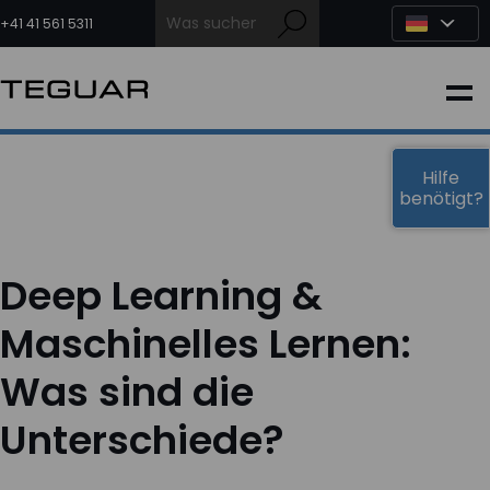
Zum
Inhalt
+41 41 561 5311
springen
INDUSTRIE
EDGE-KI
Hilfe
benötigt?
MEDIZIN
Deep Learning &
OEM LÖSUNGEN
Maschinelles Lernen:
Was sind die
PARTNER
Unterschiede?
DIENSTLEISTUNGEN & SUPPORT