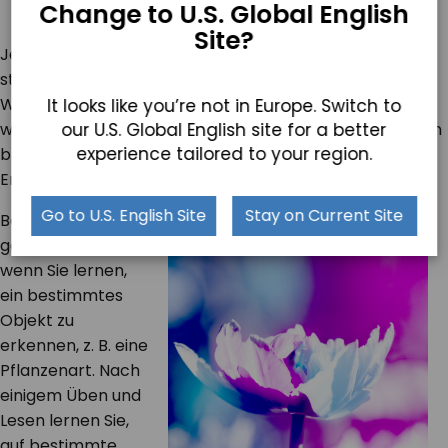
Change to U.S. Global English
Site?
Je nachdem, ob ein Training oder ein Inferencing
stattfindet, endet der Prozess mit einigen Ergebnissen.
Während des Trainings wird der gesamte Zyklus
It looks like you’re not in Europe. Switch to
our U.S. Global English site for a better
wiederholt, nachdem die mathematische Interpretation
experience tailored to your region.
bzw. die „Gewichtung“ der Daten auf der Grundlage der
Ergebnisse aktualisiert wurde.
Go to U.S. English Site
Stay on Current Site
Beim Menschen
geschieht dies,
wenn Sie lernen,
ein bestimmtes
Objekt zu
erkennen, z. B. eine
Pflanzenart. Nach
einigem Üben und
Lesen lernen Sie,
auf bestimmte