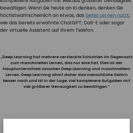
komplexere Aufgaben mit weitaus größerer Genauigkeit
bewältigen. Wenn Sie heute an KI denken, denken Sie
höchstwahrscheinlich an etwas, das
tiefes Lernen nutzt
,
wie das bereits erwähnte ChatGPT, Dall-E oder sogar
der virtuelle Assistent auf Ihrem Telefon.
„
Deep Learning hat mehrere versteckte Schichten im Gegensatz
zum maschinellen Lernen, das nur eine hat.
Dies ist der
Hauptunterschied zwischen Deep Learning und maschinellem
Lernen.
Deep Learning ahmt daher das menschliche Gehirn
besser nach und ist in der Lage, viel komplexere Aufgaben mit
viel größerer Genauigkeit zu bewältigen
.“
ML & DL Ausgaben