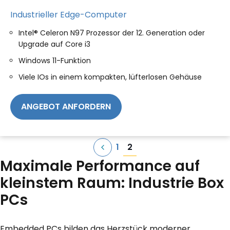
Industrieller Edge-Computer
Intel® Celeron N97 Prozessor der 12. Generation oder
Upgrade auf Core i3
Windows 11-Funktion
Viele IOs in einem kompakten, lüfterlosen Gehäuse
ANGEBOT ANFORDERN
Seitennummerier
2
1
der
Maximale Performance auf
Beiträge
kleinstem Raum: Industrie Box
PCs
Embedded PCs bilden das Herzstück moderner