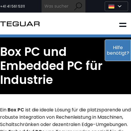
Zum
Inhalt
+41 41 561 5311
springen
INDUSTRIE
EDGE-KI
Box PC und
Hilfe
benötigt?
Embedded PC für
MEDIZIN
Industrie
OEM LÖSUNGEN
PARTNER
Ein
Box PC
ist die ideale Lösung für die platzsparende und
robuste Integration von Rechenleistung in Maschinen,
DIENSTLEISTUNGEN & SUPPORT
Schaltschränken oder dezentralen Edge-Umgebungen.