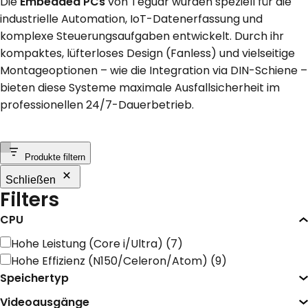
Die
Embedded PCs
von Teguar wurden speziell für die
industrielle Automation, IoT-Datenerfassung und
KONTAKT
komplexe Steuerungsaufgaben entwickelt. Durch ihr
kompaktes, lüfterloses Design (Fanless) und vielseitige
Montageoptionen – wie die Integration via DIN-Schiene –
bieten diese Systeme maximale Ausfallsicherheit im
professionellen 24/7-Dauerbetrieb.
Produkte filtern
Schließen
Filters
CPU
CPU
Hohe Leistung (Core i/Ultra)
(
7
)
Hohe Effizienz (N150/Celeron/Atom)
(
9
)
Speichertyp
Videoausgänge