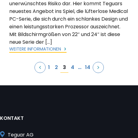
unerwünschtes Risiko dar. Hier kommt Teguars
neuestes Angebot ins Spiel, die lüfterlose Medical
PC-Serie, die sich durch ein schlankes Design und
einen leistungsstarken Prozessor auszeichnet.
Mit Bildschirmgrößen von 22″ und 24″ ist diese
neue Serie der […]
WEITERE INFORMATIONEN
Seitennummerierung
3
1
2
4
…
14
der
Beiträge
KONTAKT
Teguar AG